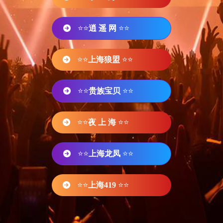
⭐⭐
逍 遥 网
⭐⭐
⭐⭐
上海狼盟
⭐⭐
⭐⭐
贵族宝贝
⭐⭐
⭐⭐
夜 上 海
⭐⭐
⭐⭐
上海龙凤
⭐⭐
⭐⭐
上海419
⭐⭐