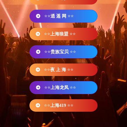
⭐⭐
逍 遥 网
⭐⭐
⭐⭐
上海狼盟
⭐⭐
⭐⭐
贵族宝贝
⭐⭐
⭐⭐
夜 上 海
⭐⭐
⭐⭐
上海龙凤
⭐⭐
⭐⭐
上海419
⭐⭐