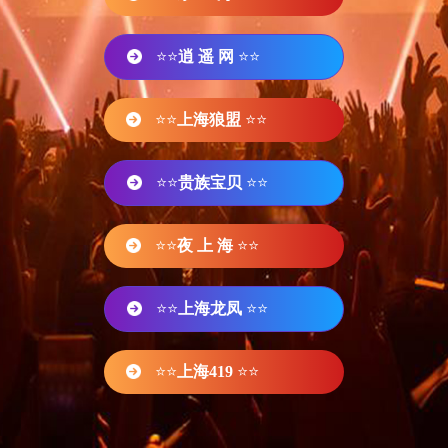
⭐⭐
逍 遥 网
⭐⭐
⭐⭐
上海狼盟
⭐⭐
⭐⭐
贵族宝贝
⭐⭐
⭐⭐
夜 上 海
⭐⭐
⭐⭐
上海龙凤
⭐⭐
⭐⭐
上海419
⭐⭐