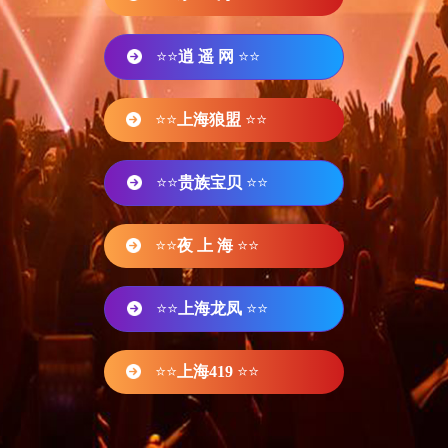
⭐⭐
逍 遥 网
⭐⭐
⭐⭐
上海狼盟
⭐⭐
⭐⭐
贵族宝贝
⭐⭐
⭐⭐
夜 上 海
⭐⭐
⭐⭐
上海龙凤
⭐⭐
⭐⭐
上海419
⭐⭐