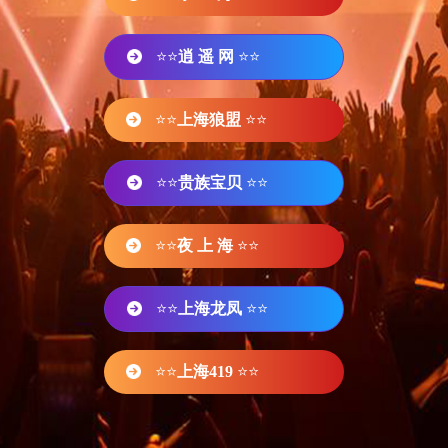
⭐⭐
逍 遥 网
⭐⭐
⭐⭐
上海狼盟
⭐⭐
⭐⭐
贵族宝贝
⭐⭐
⭐⭐
夜 上 海
⭐⭐
⭐⭐
上海龙凤
⭐⭐
⭐⭐
上海419
⭐⭐