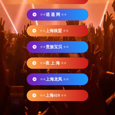
⭐⭐
逍 遥 网
⭐⭐
⭐⭐
上海狼盟
⭐⭐
⭐⭐
贵族宝贝
⭐⭐
⭐⭐
夜 上 海
⭐⭐
⭐⭐
上海龙凤
⭐⭐
⭐⭐
上海419
⭐⭐