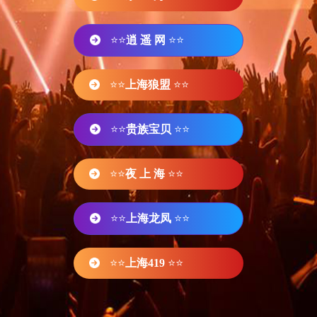
⭐⭐
逍 遥 网
⭐⭐
⭐⭐
上海狼盟
⭐⭐
⭐⭐
贵族宝贝
⭐⭐
⭐⭐
夜 上 海
⭐⭐
⭐⭐
上海龙凤
⭐⭐
⭐⭐
上海419
⭐⭐