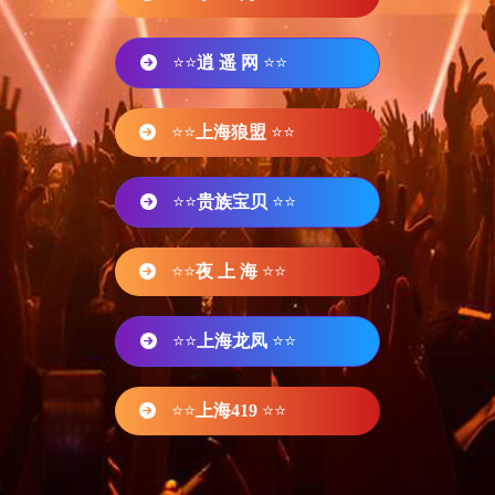
⭐⭐
逍 遥 网
⭐⭐
⭐⭐
上海狼盟
⭐⭐
⭐⭐
贵族宝贝
⭐⭐
⭐⭐
夜 上 海
⭐⭐
⭐⭐
上海龙凤
⭐⭐
⭐⭐
上海419
⭐⭐