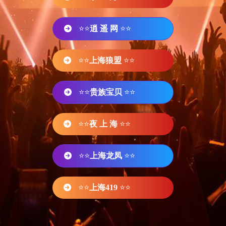
⭐⭐
逍 遥 网
⭐⭐
⭐⭐
上海狼盟
⭐⭐
⭐⭐
贵族宝贝
⭐⭐
⭐⭐
夜 上 海
⭐⭐
⭐⭐
上海龙凤
⭐⭐
⭐⭐
上海419
⭐⭐