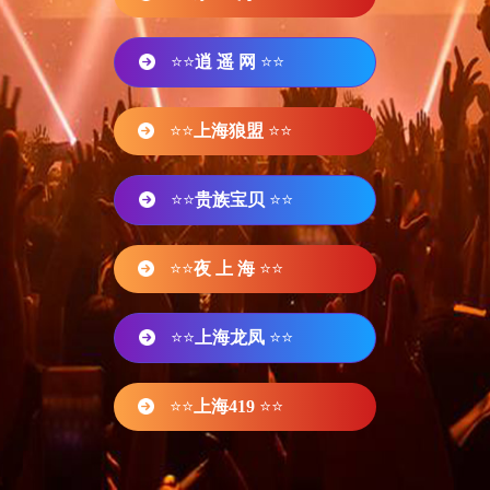
⭐⭐
逍 遥 网
⭐⭐
⭐⭐
上海狼盟
⭐⭐
⭐⭐
贵族宝贝
⭐⭐
⭐⭐
夜 上 海
⭐⭐
⭐⭐
上海龙凤
⭐⭐
⭐⭐
上海419
⭐⭐