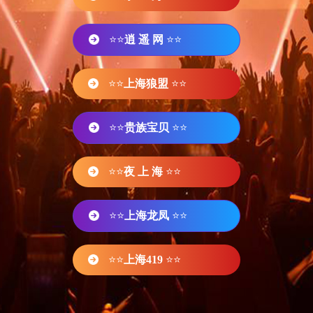
⭐⭐
逍 遥 网
⭐⭐
⭐⭐
上海狼盟
⭐⭐
⭐⭐
贵族宝贝
⭐⭐
⭐⭐
夜 上 海
⭐⭐
⭐⭐
上海龙凤
⭐⭐
⭐⭐
上海419
⭐⭐