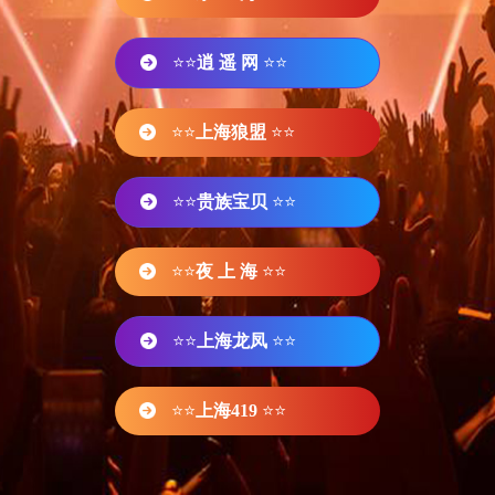
⭐⭐
逍 遥 网
⭐⭐
⭐⭐
上海狼盟
⭐⭐
⭐⭐
贵族宝贝
⭐⭐
⭐⭐
夜 上 海
⭐⭐
⭐⭐
上海龙凤
⭐⭐
⭐⭐
上海419
⭐⭐