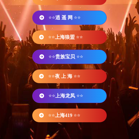
⭐⭐
逍 遥 网
⭐⭐
⭐⭐
上海狼盟
⭐⭐
⭐⭐
贵族宝贝
⭐⭐
⭐⭐
夜 上 海
⭐⭐
⭐⭐
上海龙凤
⭐⭐
⭐⭐
上海419
⭐⭐