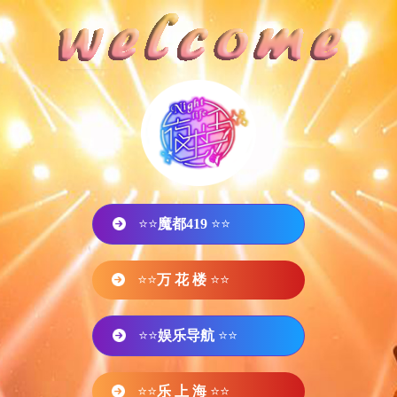
⭐⭐
魔都419
⭐⭐
⭐⭐
万 花 楼
⭐⭐
⭐⭐
娱乐导航
⭐⭐
⭐⭐
乐 上 海
⭐⭐