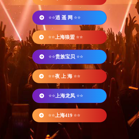
⭐⭐
逍 遥 网
⭐⭐
⭐⭐
上海狼盟
⭐⭐
⭐⭐
贵族宝贝
⭐⭐
⭐⭐
夜 上 海
⭐⭐
⭐⭐
上海龙凤
⭐⭐
⭐⭐
上海419
⭐⭐