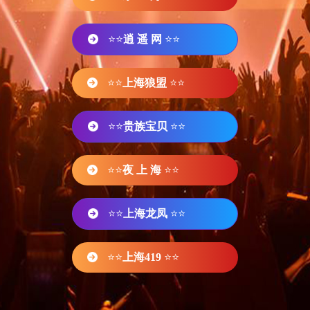
⭐⭐
逍 遥 网
⭐⭐
⭐⭐
上海狼盟
⭐⭐
⭐⭐
贵族宝贝
⭐⭐
⭐⭐
夜 上 海
⭐⭐
⭐⭐
上海龙凤
⭐⭐
⭐⭐
上海419
⭐⭐