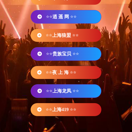
⭐⭐
逍 遥 网
⭐⭐
⭐⭐
上海狼盟
⭐⭐
⭐⭐
贵族宝贝
⭐⭐
⭐⭐
夜 上 海
⭐⭐
⭐⭐
上海龙凤
⭐⭐
⭐⭐
上海419
⭐⭐