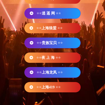
⭐⭐
逍 遥 网
⭐⭐
⭐⭐
上海狼盟
⭐⭐
⭐⭐
贵族宝贝
⭐⭐
⭐⭐
夜 上 海
⭐⭐
⭐⭐
上海龙凤
⭐⭐
⭐⭐
上海419
⭐⭐