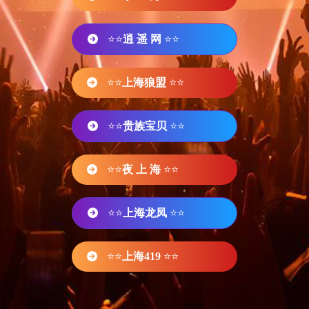
⭐⭐
逍 遥 网
⭐⭐
⭐⭐
上海狼盟
⭐⭐
⭐⭐
贵族宝贝
⭐⭐
⭐⭐
夜 上 海
⭐⭐
⭐⭐
上海龙凤
⭐⭐
⭐⭐
上海419
⭐⭐