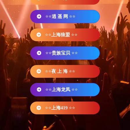
⭐⭐
逍 遥 网
⭐⭐
⭐⭐
上海狼盟
⭐⭐
⭐⭐
贵族宝贝
⭐⭐
⭐⭐
夜 上 海
⭐⭐
⭐⭐
上海龙凤
⭐⭐
⭐⭐
上海419
⭐⭐